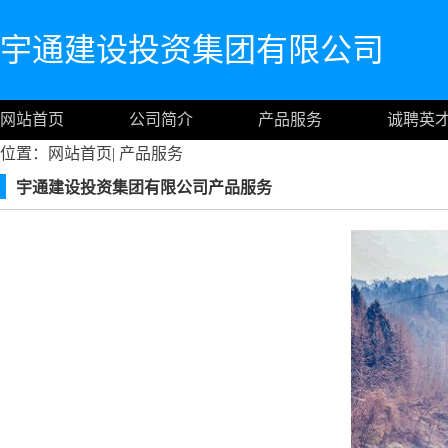
宇通建设投资集团有限公司
网站首页
公司简介
产品服务
诚聘英
位置：
网站首页
|
产品服务
宇通建设投资集团有限公司产品服务